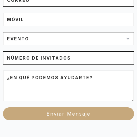
Correo
*
Tu
Móvil
Service
Número
de
invitados
Mensaje
*
Enviar Mensaje